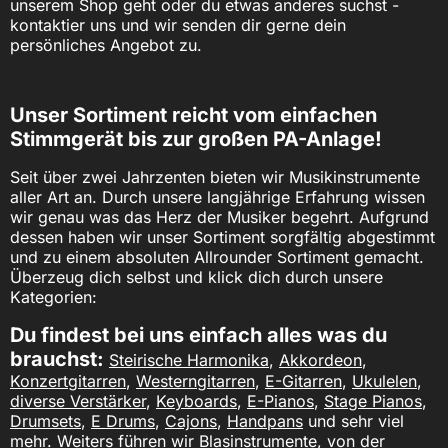
unserem Shop geht oder du etwas anderes suchst -
kontaktier uns und wir senden dir gerne dein
persönliches Angebot zu.
Unser Sortiment reicht vom einfachen
Stimmgerät bis zur großen PA-Anlage!
Seit über zwei Jahrzenten bieten wir Musikinstrumente
aller Art an. Durch unsere langjährige Erfahrung wissen
wir genau was das Herz der Musiker begehrt. Aufgrund
dessen haben wir unser Sortiment sorgfältig abgestimmt
und zu einem absoluten Allrounder Sortiment gemacht.
Überzeug dich selbst und klick dich durch unsere
Kategorien:
Du findest bei uns einfach alles was du
brauchst:
Steirische Harmonika
,
Akkordeon
,
Konzertgitarren
,
Westerngitarren
,
E-Gitarren
,
Ukulelen
,
diverse Verstärker
,
Keyboards
,
E-Pianos
,
Stage Pianos
,
Drumsets
,
E Drums
,
Cajons
,
Handpans
und sehr viel
mehr. Weiters führen wir
Blasinstrumente
, von der