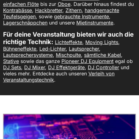
einfachen Flöte
bis zur
Oboe
. Darüber hinaus findest du
Kontrabässe
,
Hackbretter
,
Zithern
,
handgemachte
Teufelsgeigen
, sowie g
ebrauchte Instrumente
,
Lagerschnäppchen
und unsere
Mietinstrumente
.
Für deine Veranstaltung bieten wir auch die
richtige Technik:
Lichteffekte
,
Moving Lights
,
Bühneneffekte
,
Led-Lichter
,
Lautsprecher
,
Lautsprechersysteme
,
Mischpulte
,
sämtliche Kabel
,
Stative
sowie das ganze
Pioneer DJ Equipment
egal ob
DJ Sets
,
DJ Mixer
,
DJ Effektgeräte
,
DJ Controller
und
vieles mehr. Entdecke auch unseren
Verleih von
Veranstaltungstechnik
.