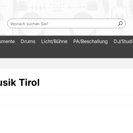
rumente
Drums
Licht/Bühne
PA/Beschallung
DJ/Stud
sik Tirol