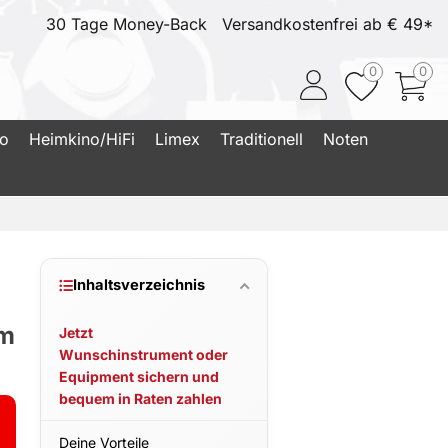
30 Tage Money-Back
Versandkostenfrei ab € 49*
0
0
io
Heimkino/HiFi
Limex
Traditionell
Noten
Inhaltsverzeichnis
em
Jetzt
Wunschinstrument oder
Equipment sichern und
bequem in Raten zahlen
Deine Vorteile