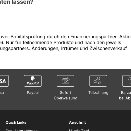
aten lassen?
tiver Bonitätsprüfung durch den Finanzierungspartner. Akti
26. Nur für teilnehmende Produkte und nach den jeweils
rungspartners. Änderungen, Irrtümer und Zwischenverkauf
sa
Paypal
Sofort
Teilzahlung
Barza
Überweisung
bei Ab
Quick Links
Anschrift
Das Unternehmen
Musik Tirol