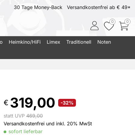
30 Tage Money-Back
Versandkostenfrei ab € 49*
0
0
io
Heimkino/HiFi
Limex
Traditionell
Noten
319,00
€
-32%
statt UVP
469,00
Versandkostenfrei und inkl. 20% MwSt
sofort lieferbar