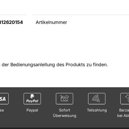
812620154
Artikelnummer
in der Bedienungsanleitung des Produkts zu finden.
sa
Paypal
Sofort
Teilzahlung
Barza
Überweisung
bei Ab