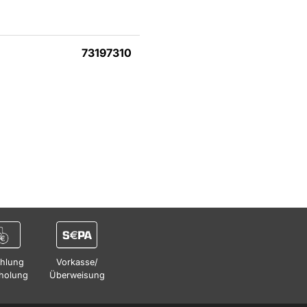
73197310
hlung
Vorkasse/
holung
Überweisung