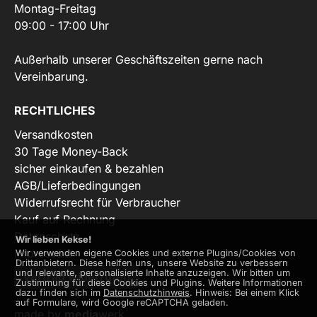
Montag-Freitag
09:00 - 17:00 Uhr
Außerhalb unserer Geschäftszeiten gerne nach
Vereinbarung.
RECHTLICHES
Versandkosten
30 Tage Money-Back
sicher einkaufen & bezahlen
AGB/Lieferbedingungen
Widerrufsrecht für Verbraucher
Kauf auf Rechnung
Datenschutz
Wir lieben Kekse!
Impressum
Wir verwenden eigene Cookies und externe Plugins/Cookies von
Drittanbietern. Diese helfen uns, unsere Website zu verbessern
und relevante, personalisierte Inhalte anzuzeigen. Wir bitten um
Vertrag widerrufen
Zustimmung für diese Cookies und Plugins. Weitere Informationen
dazu finden sich im
Datenschutzhinweis
. Hinweis: Bei einem Klick
auf Formulare, wird Google reCAPTCHA geladen.
made by
media
werk