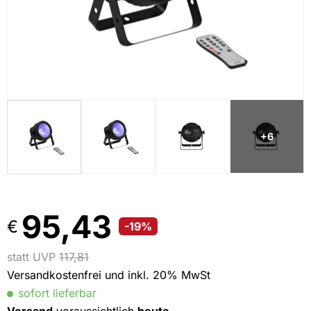
+6
95,43
€
-19%
statt UVP
117,81
Versandkostenfrei und inkl. 20% MwSt
sofort lieferbar
Versand
voraussichtlich
heute