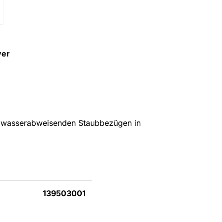
ver
n, wasserabweisenden Staubbezügen in
139503001