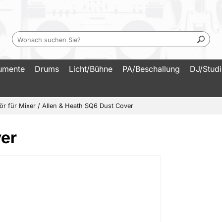
rumente
Drums
Licht/Bühne
PA/Beschallung
DJ/Stud
r für Mixer
/
Allen & Heath SQ6 Dust Cover
ver