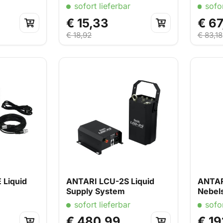
e
Dunstnebelmaschine
sofort lieferbar
sofor
€ 15,33
€ 67
€ 18,92
€ 83,18
 Liquid
ANTARI LCU-2S Liquid
ANTAR
Supply System
Nebel
sofort lieferbar
sofor
€ 480,99
€ 19