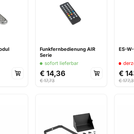
odul
Funkfernbedienung AIR
ES-W-
Serie
sofort lieferbar
derze
€ 14,36
€ 14
€ 17,73
€ 177,3