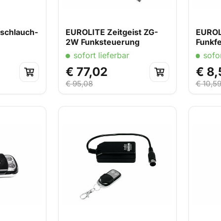
schlauch-
EUROLITE Zeitgeist ZG-
EUROL
2W Funksteuerung
Funkf
sofort lieferbar
sofor
€ 77,02
€ 8,
€ 95,08
€ 10,5