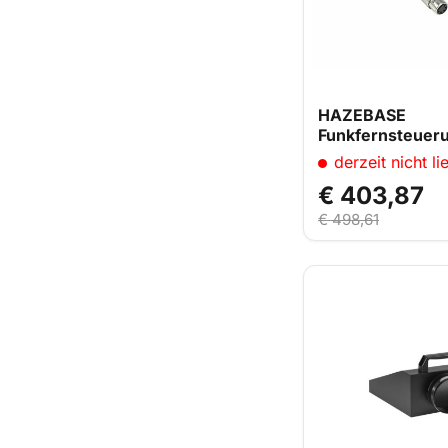
HAZEBASE
Funkfernsteueru
Communicator
derzeit nicht li
€ 403,87
€ 498,61