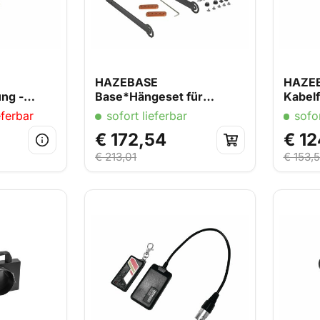
HAZEBASE
HAZE
ng -
Base*Hängeset für
Kabelf
Classic² und Highpower²
Comm
eferbar
sofort lieferbar
sofor
€ 172,54
€ 12
€ 213,01
€ 153,5