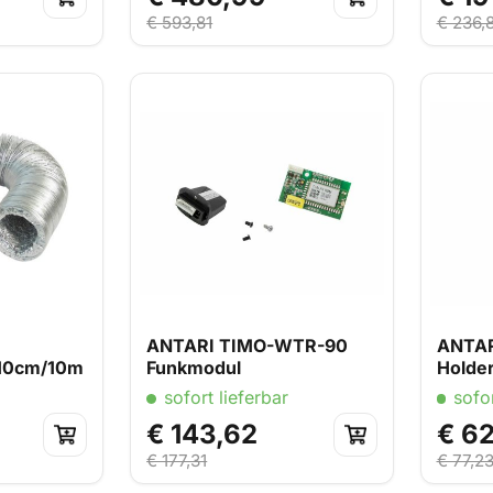
€ 593,81
€ 236,
ANTARI TIMO-WTR-90
ANTAR
 10cm/10m
Funkmodul
Holde
sofort lieferbar
sofor
€ 143,62
€ 6
€ 177,31
€ 77,2