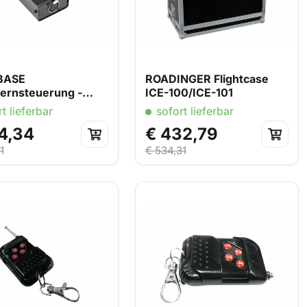
BASE
ROADINGER Flightcase
ernsteuerung -
ICE-100/ICE-101
ander
t lieferbar
sofort lieferbar
4,34
€ 432,79
1
€ 534,31