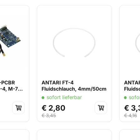
-PCBR
ANTARI FT-4
ANTAR
4, M-7
Fluidschlauch, 4mm/50cm
Fluid
sofort lieferbar
sofor
€ 2,80
€ 3,
€ 3,45
€ 4,16