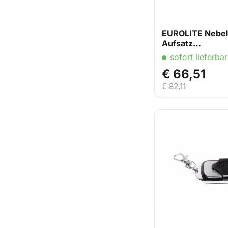
EUROLITE Nebel
Aufsatz
für WLF-1500
sofort lieferbar
€ 66,51
€ 82,11