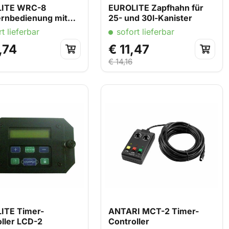
ITE WRC-8
EUROLITE Zapfhahn für
ernbedienung mit
25- und 30l-Kanister
nger
t lieferbar
sofort lieferbar
,74
€ 11,47
€ 14,16
ITE Timer-
ANTARI MCT-2 Timer-
ller LCD-2
Controller