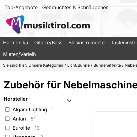
Top-Angebote
Gebrauchtes & Schnäppchen
Harmonika
Gitarre/Bass
Blasinstrumente
Tasteninst
Mieten/Verleih
Sie sind hier:
Unsere Kategorien
/
Licht/Bühne
/
Bühneneffekte
/
Nebele
Zubehör für Nebelmaschin
Hersteller
Algam Lighting
1
Antari
51
Eurolite
13