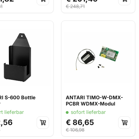
81
€ 248,71
I S-600 Bottle
ANTARI TIMO-W-DMX-
r
PCBR WDMX-Modul
t lieferbar
sofort lieferbar
2,56
€ 86,65
3
€ 106,98