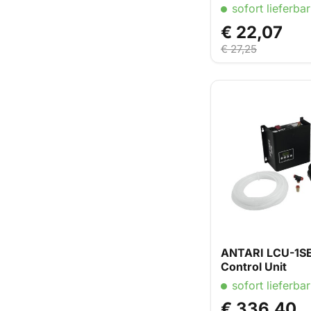
Schneemaschin
sofort lieferbar
€ 22,07
€ 27,25
ANTARI LCU-1SE
Control Unit
sofort lieferbar
€ 336,40