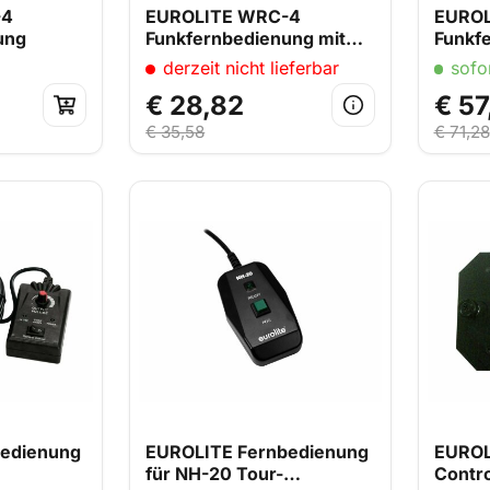
-4
EUROLITE WRC-4
EUROL
ung
Funkfernbedienung mit
Funkf
Empfänger
Empfä
derzeit nicht lieferbar
sofor
€ 28,82
€ 57
€ 35,58
€ 71,28
edienung
EUROLITE Fernbedienung
EUROL
für NH-20 Tour-
Contro