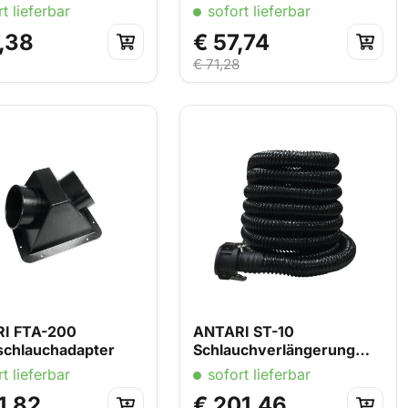
t lieferbar
sofort lieferbar
,38
€ 57,74
€ 71,28
I FTA-200
ANTARI ST-10
schlauchadapter
Schlauchverlängerung
schwarz, 10m
t lieferbar
sofort lieferbar
1,82
€ 201,46