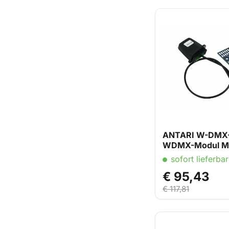
ANTARI W-DMX
WDMX-Modul M-
und F-1
sofort lieferbar
€ 95,43
€ 117,81