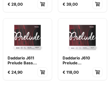
€ 28,00
€ 39,00
mittlere Spannung
mittlere Spannung
Daddario J611
Daddario J610
Prelude Bass
Prelude
Einzelsaite G 3/4
Basssaitensatz 3/4
€ 24,90
€ 118,00
mittlere Spannung
mittlere Spannung