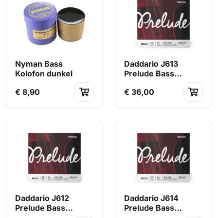
Nyman Bass
Daddario J613
Kolofon dunkel
Prelude Bass
Einzelsaite A 3/4
€ 8,90
€ 36,00
mittlere Spannung
Daddario J612
Daddario J614
Prelude Bass
Prelude Bass
Einzelsaite D 3/4
Einzelsaite E 3/4