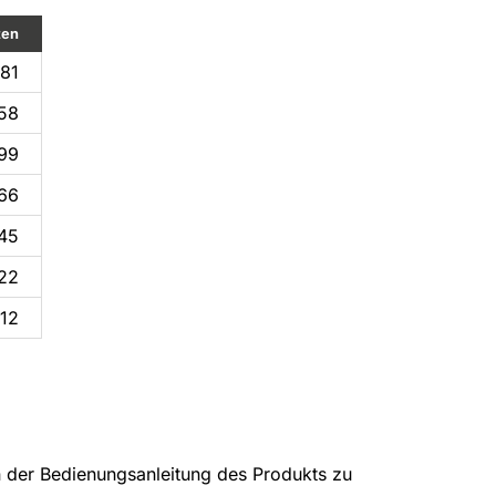
ten
,81
58
,99
66
,45
,22
,12
in der Bedienungsanleitung des Produkts zu