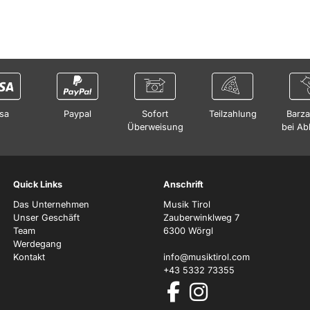
sa
Paypal
Sofort
Teilzahlung
Barza
Überweisung
bei Ab
Quick Links
Anschrift
Das Unternehmen
Musik Tirol
Unser Geschäft
Zauberwinklweg 7
Team
6300 Wörgl
Werdegang
Kontakt
info@musiktirol.com
+43 5332 73355