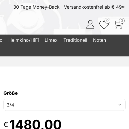
30 Tage Money-Back
Versandkostenfrei ab € 49*
0
0
io
Heimkino/HiFi
Limex
Traditionell
Noten
Größe
1480,00
€